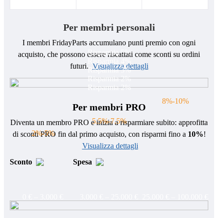
Per membri personali
I membri FridayParts accumulano punti premio con ogni
Risparmia 5%
acquisto, che possono essere riscattati come sconti su ordini
Risparmia 4%
futuri.
Visualizza dettagli
Risparmia 3%
Risparmia 2%
Risparmia 2%
8%-10%
Per membri PRO
5.5%-7.5%
Diventa un membro PRO e inizia a risparmiare subito: approfitta
2%-5%
di sconti PRO fin dal primo acquisto, con risparmi fino a
10%
!
Visualizza dettagli
Sconto
Spesa
0 € – 3.000 €
3.000 € – 25.000 €
25.000 € – 100.000 €