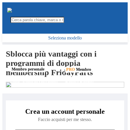
Seleziona modello
Sblocca più vantaggi con i
programmi di doppia
Membro personale
PRO
Membro
membership FridayParts
Accumula punti e riscattali
Potenzia la tua attività con
come sconti al checkout.
sconti esclusivi
Crea un account personale
Faccio acquisti per me stesso.