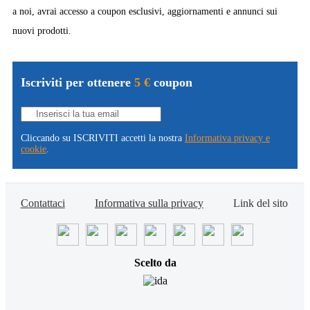
a noi, avrai accesso a coupon esclusivi, aggiornamenti e annunci sui
nuovi prodotti.
Iscriviti per ottenere
5 €
coupon
Cliccando su ISCRIVITI accetti la nostra
Informativa privacy e
VAI!
cookie
.
Contattaci
Informativa sulla privacy
Link del sito
Scelto da