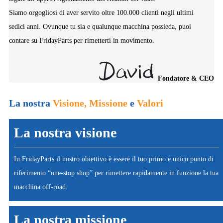
Siamo orgogliosi di aver servito oltre 100.000 clienti negli ultimi
sedici anni. Ovunque tu sia e qualunque macchina possieda, puoi
contare su FridayParts per rimetterti in movimento.
Fondatore & CEO
La nostra
Visione, Missione
e
Valori
La nostra visione
In FridayParts il nostro obiettivo è essere il tuo primo e unico punto di
riferimento “one-stop shop” per rimettere rapidamente in funzione la tua
macchina off-road.
La nostra missione