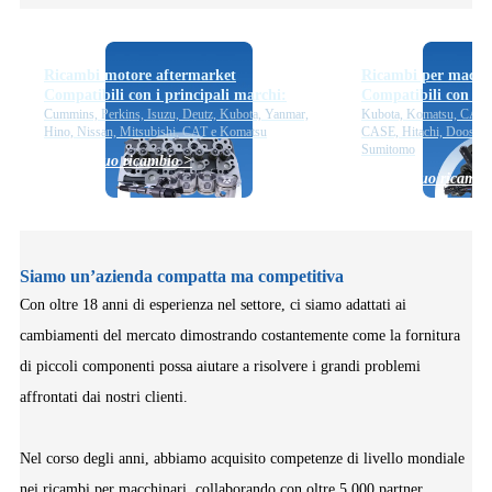
Ricambi motore aftermarket
Ricambi per macchi
Compatibili con i principali marchi:
Compatibili con i p
Cummins, Perkins, Isuzu, Deutz, Kubota, Yanmar,
Kubota, Komatsu, CAT, 
Hino, Nissan, Mitsubishi, CAT e Komatsu
CASE, Hitachi, Doosan,
Sumitomo
Trova il tuo ricambio >
Trova il tuo ricambi
Siamo un’azienda compatta ma competitiva
Con oltre 18 anni di esperienza nel settore, ci siamo adattati ai
cambiamenti del mercato dimostrando costantemente come la fornitura
di piccoli componenti possa aiutare a risolvere i grandi problemi
affrontati dai nostri clienti.
Nel corso degli anni, abbiamo acquisito competenze di livello mondiale
nei ricambi per macchinari, collaborando con oltre 5.000 partner