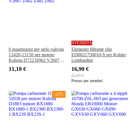
SVENDITA
6 guarnizioni per stelo valvola
Elemento filtrante olio
11420-13150 per motore
ED0021750010-S per Kohler
Kubota D722 D902 V2607
Lombardini
Z402 Z482 Z602
11,10 €
16,90 €
22,97 €
Prezzo per membri
-22%