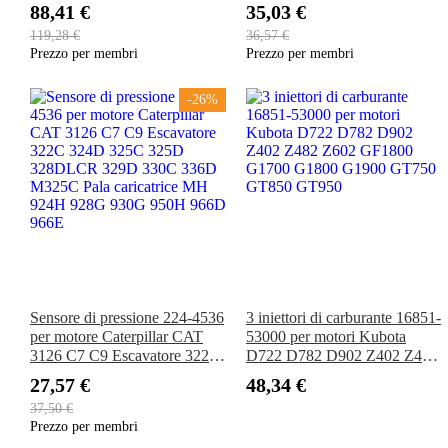
3TNV82 3TNV88 3TNE88
88,41 €
35,03 €
4TNE88 2YM15 3YM20
119,28 €
36,57 €
3YM30 3JH3 3JH3E 3JH4E
Prezzo per membri
Prezzo per membri
4JH3E
-26%
Sensore di pressione 224-4536
3 iniettori di carburante 16851-
per motore Caterpillar CAT
53000 per motori Kubota
3126 C7 C9 Escavatore 322C
D722 D782 D902 Z402 Z482
324D 325C 325D 328DLCR
Z602 GF1800 G1700 G1800
27,57 €
48,34 €
329D 330C 336D M325C
G1900 GT750 GT850 GT950
37,50 €
Pala caricatrice MH 924H
Prezzo per membri
928G 930G 950H 966D 966E