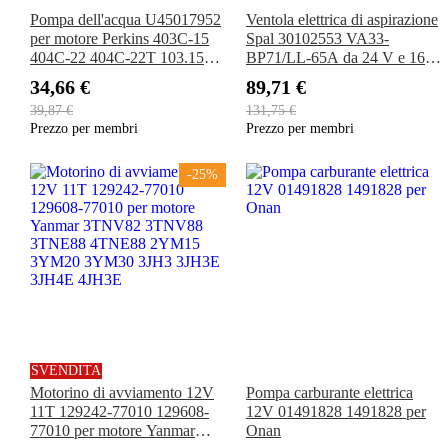
Pompa dell'acqua U45017952
Ventola elettrica di aspirazione
per motore Perkins 403C-15
Spal 30102553 VA33-
404C-22 404C-22T 103.15
BP71/LL-65A da 24 V e 16"
104.19 104.22
(24 V, 16") per carrello
34,66 €
89,71 €
elevatore, escavatore,
39,87 €
131,75 €
caricatore e generatore.
Prezzo per membri
Prezzo per membri
-25%
SVENDITA
Motorino di avviamento 12V
Pompa carburante elettrica
11T 129242-77010 129608-
12V 01491828 1491828 per
77010 per motore Yanmar
Onan