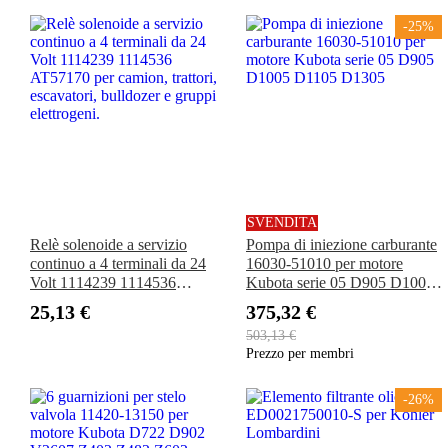
-25%
SVENDITA
Relè solenoide a servizio
Pompa di iniezione carburante
continuo a 4 terminali da 24
16030-51010 per motore
Volt 1114239 1114536
Kubota serie 05 D905 D1005
AT57170 per camion, trattori,
D1105 D1305
25,13 €
375,32 €
escavatori, bulldozer e gruppi
503,13 €
elettrogeni.
Prezzo per membri
-26%