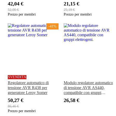
generatore Onan Cummins
42,04 €
21,15 €
4000 4KW Microlite
52,00 €
25,19 €
MicroQuiet Camp Power
Prezzo per membri
Prezzo per membri
KYD Camp Power/QG RV
-41%
SVENDITA
Regolatore automatico di
Modulo regolatore automatico
tensione AVR R438 per
di tensione AVR AS440,
generatore Leroy Somer
compatibile con gruppi
elettrogeni.
50,27 €
26,58 €
86,46 €
Prezzo per membri