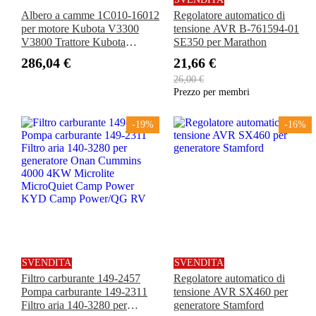
Albero a camme 1C010-16012
Regolatore automatico di
per motore Kubota V3300
tensione AVR B-761594-01
V3800 Trattore Kubota
SE350 per Marathon
M105SDSL M6800HD
286,04 €
21,66 €
M8540DT M9000 M9540DT
26,00 €
M95SDS
Prezzo per membri
-19%
-16%
SVENDITA
SVENDITA
Filtro carburante 149-2457
Regolatore automatico di
Pompa carburante 149-2311
tensione AVR SX460 per
Filtro aria 140-3280 per
generatore Stamford