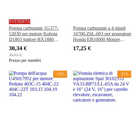
SVENDITA
Pompa carburante 1G377-
Pompa carburante a 4 nippli
52030 per motore Kubota
16700-Z6L-003 per generatore
D1803 trattore BX1880
Honda EB10000 Motore
BX1880-1 BX2380 BX2380-
GX630 GX660 GX690
30,34 €
17,25 €
1 BX23S BX23S-1
GXV630 GXV660 GXV690
39,01 €
Prezzo per membri
-13%
-31%