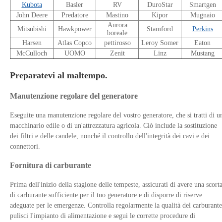
Kubota
Basler
RV
DuroStar
Smartgen
John Deere
Predatore
Mastino
Kipor
Mugnaio
Aurora
Mitsubishi
Hawkpower
Stamford
Perkins
boreale
Harsen
Atlas Copco
pettirosso
Leroy Somer
Eaton
McCulloch
UOMO
Zenit
Linz
Mustang
Preparatevi al maltempo.
Manutenzione regolare del generatore
Eseguite una manutenzione regolare del vostro generatore, che si tratti di u
macchinario edile o di un'attrezzatura agricola. Ciò include la sostituzione
dei filtri e delle candele, nonché il controllo dell'integrità dei cavi e dei
connettori.
Fornitura di carburante
Prima dell'inizio della stagione delle tempeste, assicurati di avere una scort
di carburante sufficiente per il tuo generatore e di disporre di riserve
adeguate per le emergenze. Controlla regolarmente la qualità del carburante
pulisci l'impianto di alimentazione e segui le corrette procedure di