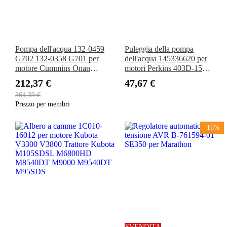
Pompa dell'acqua 132-0459
Puleggia della pompa
G702 132-0358 G701 per
dell'acqua 145336620 per
motore Cummins Onan
motori Perkins 403D-15
Sherwood MDKBK/L/M/N
404D-22 403D-17 403C-15
212,37 €
47,67 €
MDKDK/M/N
404C-22 103.13 103.15
364,39 €
104.19 104.22
Prezzo per membri
-16%
SVENDITA