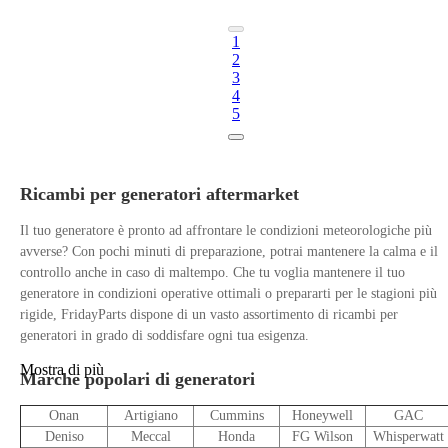
1
2
3
4
5
Ricambi per generatori aftermarket
Il tuo generatore è pronto ad affrontare le condizioni meteorologiche più
avverse? Con pochi minuti di preparazione, potrai mantenere la calma e il
controllo anche in caso di maltempo. Che tu voglia mantenere il tuo
generatore in condizioni operative ottimali o prepararti per le stagioni più
rigide, FridayParts dispone di un vasto assortimento di ricambi per
generatori in grado di soddisfare ogni tua esigenza.
Mostra di più
Marche popolari di generatori
Onan
Artigiano
Cummins
Honeywell
GAC
Deniso
Meccal
Honda
FG Wilson
Whisperwatt