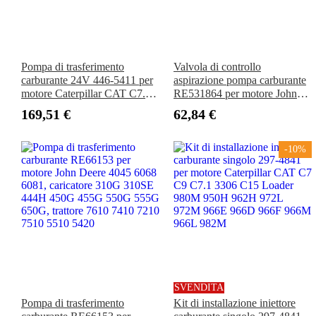
Pompa di trasferimento
Valvola di controllo
carburante 24V 446-5411 per
aspirazione pompa carburante
motore Caterpillar CAT C7.1,
RE531864 per motore John
caricatore 950GC 962MZ
Deere 4045 6068 escavatore
169,51 €
62,84 €
938M 926M 930M, generatore
210G 290GLC 380GLC.
XQP200 XQ230 LC51XX
-10%
SVENDITA
Pompa di trasferimento
Kit di installazione iniettore