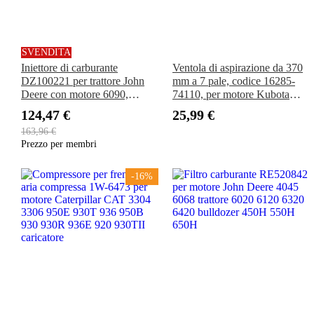
SVENDITA
Iniettore di carburante
Ventola di aspirazione da 370
DZ100221 per trattore John
mm a 7 pale, codice 16285-
Deere con motore 6090,
74110, per motore Kubota
modelli 3204, 8130, 8200,
V1505 WG1605 D1105
124,47 €
25,99 €
8230, 8330, 8430, 8530, 9230,
163,96 €
8230T, 8270R, 8295R.
Prezzo per membri
-16%