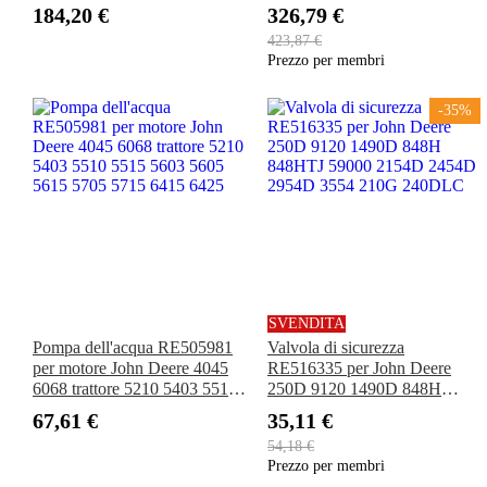
Escavatore E210LC E240LC
6090 Escavatore 120D 130G
184,20 €
326,79 €
E300LC E330LC E360LC
160DLC 180GLC 200DLC
423,87 €
210GLC Caricatore 310K
Prezzo per membri
410J 710K
-35%
SVENDITA
Pompa dell'acqua RE505981
Valvola di sicurezza
per motore John Deere 4045
RE516335 per John Deere
6068 trattore 5210 5403 5510
250D 9120 1490D 848H
5515 5603 5605 5615 5705
848HTJ 59000 2154D 2454D
67,61 €
35,11 €
5715 6415 6425
2954D 3554 210G 240DLC
54,18 €
Prezzo per membri