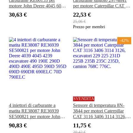
carburante RE66153 per
carburante singolo 297-4841
motore John Deere 4045 6068
per motore Caterpillar CAT C7
6081, caricatore 310G 310SE
C9 C7.1 3306 C15 Loader
30,63 €
22,53 €
444H 450G 455G 550G 555G
980M 950H 962H 972L
25,06 €
650G, trattore 7610 7410 7210
972M 966E 966D 966F 966M
Prezzo per membri
7510 5510 5420
966L 982M
-42%
SVENDITA
4 iniettori di carburante a
Sensore di temperatura 8N-
matita RE38087 RE36939
3844 per motori Caterpillar
SE500821 per motore John
CAT 3116 3406 3114 3126,
Deere 4039 4045 4239
escavatori 229 225 231D
90,83 €
11,75 €
escavatore 490 190E 290D
225B 235B 235C 235D,
20,42 €