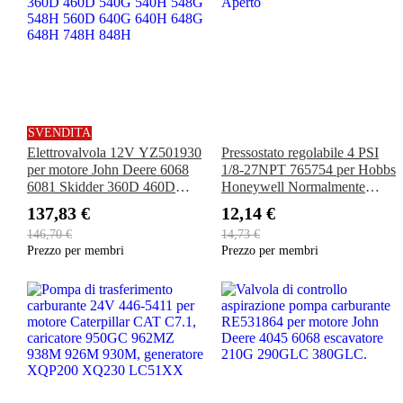
SVENDITA
Elettrovalvola 12V YZ501930
Pressostato regolabile 4 PSI
per motore John Deere 6068
1/8-27NPT 765754 per Hobbs
6081 Skidder 360D 460D
Honeywell Normalmente
540G 540H 548G 548H 560D
Aperto
137,83 €
12,14 €
640G 640H 648G 648H 748H
146,70 €
14,73 €
848H
Prezzo per membri
Prezzo per membri