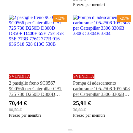
490D 490E 495D 590D 595D
camion 768C 776C.
Prezzo per membri
690D 690DR 690ELC 70D
790ELC
-12%
-29%
SVENDITA
SVENDITA
2 pastiglie freno 9C0567
Pompa di adescamento
9C0566 per Caterpillar CAT
carburante 105-2508 1052508
725 730 D250D D300D
per Caterpillar 3306 3306B
D350E D400E 65E 75E 85E
3306C 3304B 3304
70,44 €
25,91 €
95E 773B 776C 777B 916
80,50 €
36,60 €
936 518 528 613C 530B
Prezzo per membri
Prezzo per membri