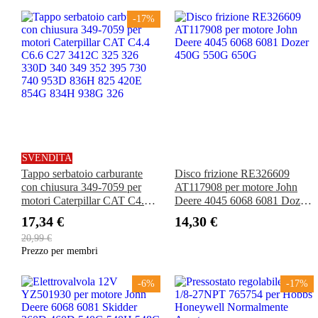
-17%
SVENDITA
Tappo serbatoio carburante
Disco frizione RE326609
con chiusura 349-7059 per
AT117908 per motore John
motori Caterpillar CAT C4.4
Deere 4045 6068 6081 Dozer
C6.6 C27 3412C 325 326
450G 550G 650G
17,34 €
14,30 €
330D 340 349 352 395 730
20,99 €
740 953D 836H 825 420E
Prezzo per membri
854G 834H 938G 326
-6%
-17%