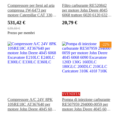
Compressore per freni ad aria
Filtro carburante RE520842
compressa 1W-6473 per
per motore John Deere 4045
motore Caterpillar CAT 3304
6068 trattore 6020 6120 6320
3306 950E 930T 936 950B
6420 bulldozer 450H 550H
531,42 €
20,79 €
930 930R 936E 920 930TII
650H
639,69 €
caricatore
Prezzo per membri
-22%
SVENDITA
Compressore A/C 24V 8PK
Pompa di iniezione carburante
10SRE18C AT367640 per
RE507959 294000-0059 per
motore John Deere 4045 6068
motore John Deere 4045 6068