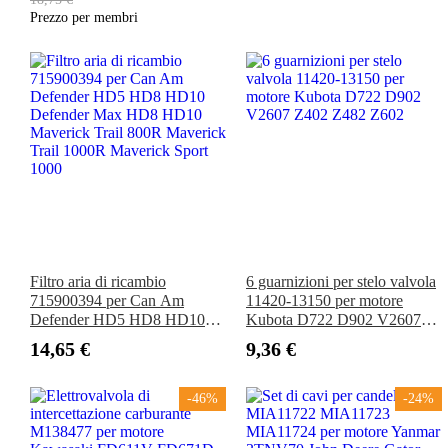
HP
Gator 4X2 4X4 6X4
Prezzo per membri
Filtro aria di ricambio
6 guarnizioni per stelo valvola
715900394 per Can Am
11420-13150 per motore
Defender HD5 HD8 HD10
Kubota D722 D902 V2607
Defender Max HD8 HD10
Z402 Z482 Z602
14,65 €
9,36 €
Maverick Trail 800R Maverick
Trail 1000R Maverick Sport
1000
-46%
-24%