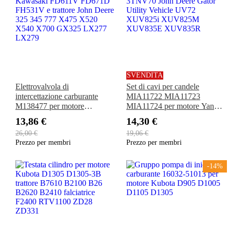
SVENDITA
Elettrovalvola di
Set di cavi per candele
intercettazione carburante
MIA11722 MIA11723
M138477 per motore
MIA11724 per motore Yanmar
Kawasaki FD611V FD671D
3TNV70 John Deere Gator
13,86 €
14,30 €
FH531V e trattore John Deere
Utility Vehicle UV72
26,00 €
19,06 €
325 345 777 X475 X520
XUV825i XUV825M
Prezzo per membri
Prezzo per membri
X540 X700 GX325 LX277
XUV835E XUV835R
LX279
-14%