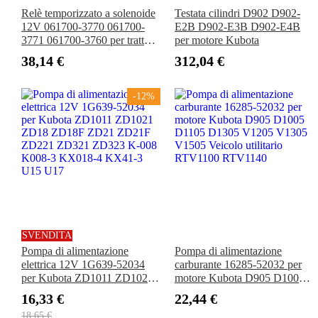
Relè temporizzato a solenoide
Testata cilindri D902 D902-
12V 061700-3770 061700-
E2B D902-E3B D902-E4B
3771 061700-3760 per trattore
per motore Kubota
Kubota B1750D BX1860
38,14 €
312,04 €
BX1870 BX2360 L3010DT
L4200F M4030 M5700
M6800S M9000
-12%
SVENDITA
Pompa di alimentazione
Pompa di alimentazione
elettrica 12V 1G639-52034
carburante 16285-52032 per
per Kubota ZD1011 ZD1021
motore Kubota D905 D1005
ZD18 ZD18F ZD21 ZD21F
D1105 D1305 V1205 V1305
16,33 €
22,44 €
ZD221 ZD321 ZD323 K-008
V1505 Veicolo utilitario
18,65 €