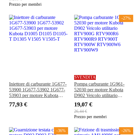
K008-3 KX018-4 KX41-3
RTV1100 RTV1140
Prezzo per membri
U15 U17
-27%
SVENDITA
Iniettore di carburante 1G677-
Pompa carburante 1G961-
53900 1G677-53902 1G677-
52030 per motore Kubota
53903 per motore Kubota
D902 Veicolo utilitario
D1005 D1105 D1105-T
RTV900G RTV900R6
77,93 €
19,07 €
D1305 V1505 V1505-T
RTV900R9 RTV900T
26,44 €
RTV900W RTV900W6
Prezzo per membri
RTV900W9
-36%
-26%