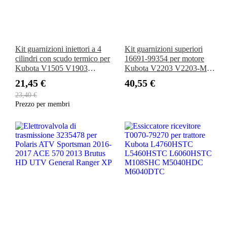
Kit guarnizioni iniettori a 4
Kit guarnizioni superiori
cilindri con scudo termico per
16691-99354 per motore
Kubota V1505 V1903
Kubota V2203 V2203-M
V2003T V2003 V2203
KX018-4 KX71-3 B2100DT
21,45 €
40,55 €
Bobcat 645 743 751 753 763
B2320DT R520S1T3
23,40 €
773 S100 S150 S160 S175
Prezzo per membri
S185 S70