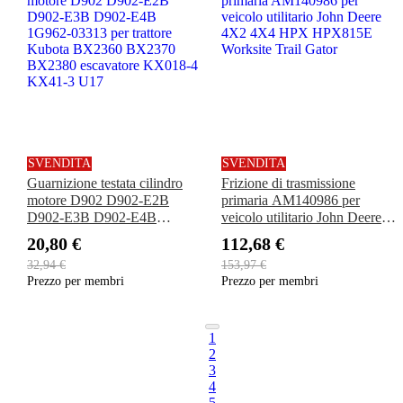
SVENDITA
SVENDITA
Guarnizione testata cilindro
Frizione di trasmissione
motore D902 D902-E2B
primaria AM140986 per
D902-E3B D902-E4B
veicolo utilitario John Deere
1G962-03313 per trattore
4X2 4X4 HPX HPX815E
20,80 €
112,68 €
Kubota BX2360 BX2370
Worksite Trail Gator
32,94 €
153,97 €
BX2380 escavatore KX018-4
Prezzo per membri
Prezzo per membri
KX41-3 U17
1
2
3
4
5