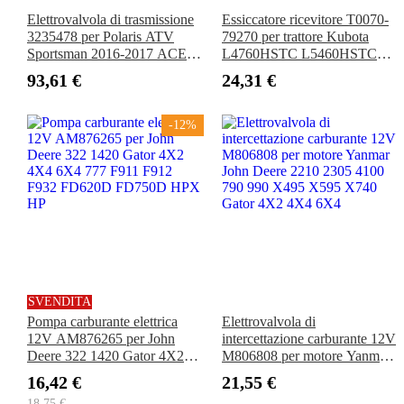
Elettrovalvola di trasmissione
Essiccatore ricevitore T0070-
3235478 per Polaris ATV
79270 per trattore Kubota
Sportsman 2016-2017 ACE
L4760HSTC L5460HSTC
570 2013 Brutus HD UTV
L6060HSTC M108SHC
93,61 €
24,31 €
General Ranger XP
M5040HDC M6040DTC
-12%
SVENDITA
Pompa carburante elettrica
Elettrovalvola di
12V AM876265 per John
intercettazione carburante 12V
Deere 322 1420 Gator 4X2
M806808 per motore Yanmar
4X4 6X4 777 F911 F912
John Deere 2210 2305 4100
16,42 €
21,55 €
F932 FD620D FD750D HPX
790 990 X495 X595 X740
18,75 €