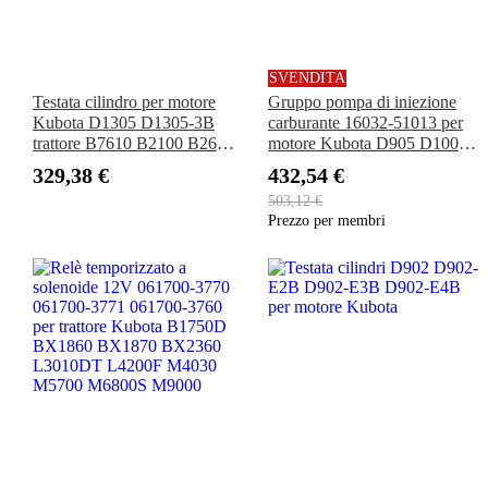
SVENDITA
Testata cilindro per motore
Gruppo pompa di iniezione
Kubota D1305 D1305-3B
carburante 16032-51013 per
trattore B7610 B2100 B26
motore Kubota D905 D1005
B2620 B2410 falciatrice
D1105 D1305
329,38 €
432,54 €
F2400 RTV1100 ZD28
503,12 €
ZD331
Prezzo per membri