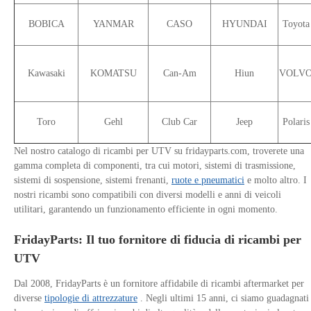
BOBICA
YANMAR
CASO
HYUNDAI
Toyota
Kawasaki
KOMATSU
Can-Am
Hiun
VOLV
Toro
Gehl
Club Car
Jeep
Polaris
Nel nostro catalogo di ricambi per UTV su fridayparts.com, troverete una
gamma completa di componenti, tra cui motori, sistemi di trasmissione,
sistemi di sospensione, sistemi frenanti,
ruote e pneumatici
e molto altro. I
nostri ricambi sono compatibili con diversi modelli e anni di veicoli
utilitari, garantendo un funzionamento efficiente in ogni momento.
FridayParts: Il tuo fornitore di fiducia di ricambi per
UTV
Dal 2008, FridayParts è un fornitore affidabile di ricambi aftermarket per
diverse
tipologie di attrezzature
. Negli ultimi 15 anni, ci siamo guadagnati