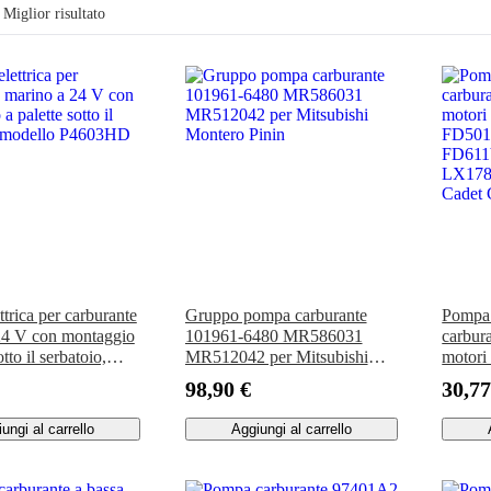
Miglior risultato
trica per carburante
Gruppo pompa carburante
Pompa 
24 V con montaggio
101961-6480 MR586031
carbur
otto il serbatoio,
MR512042 per Mitsubishi
motor
P4603HD
Montero Pinin
FD501
98,90 €
30,77
FD611
LX178
ungi al carrello
Aggiungi al carrello
Cadet