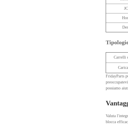
J
Ho
De
Tipologi
Carrelli 
Carica
FridayParts pu
preoccupatevi.
possiamo aiut
Vantagg
Valuta l'inte
blocca effica