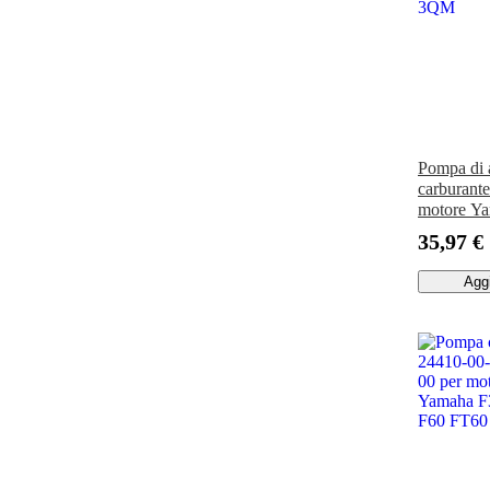
Pompa di 
carburant
motore Y
3GMD 2Q
35,97 €
3QM
Aggi