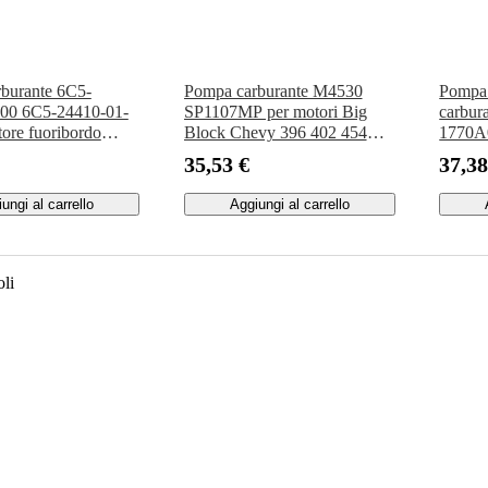
burante 6C5-
Pompa carburante M4530
Pompa 
-00 6C5-24410-01-
SP1107MP per motori Big
carbur
tore fuoribordo
Block Chevy 396 402 454
1770A0
30 F40 F50 FT50
502 El Camino Biscayne
L200 
35,53 €
37,38
Impala Caprice Bel Air
4D56 
Camaro 1967-1972
ungi al carrello
Aggiungi al carrello
oli