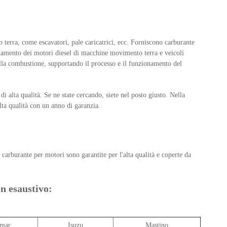
terra, come escavatori, pale caricatrici, ecc. Forniscono carburante
onamento dei motori diesel di macchine movimento terra e veicoli
lla combustione, supportando il processo e il funzionamento del
 alta qualità. Se ne state cercando, siete nel posto giusto. Nella
lta qualità con un anno di garanzia.
carburante per motori sono garantite per l'alta qualità e coperte da
on esaustivo:
mar
Isuzu
Mastino