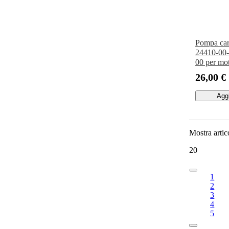
Pompa car
24410-00
00 per mo
Yamaha F
26,00 €
F60 FT60
Aggi
Mostra artic
20
1
2
3
4
5