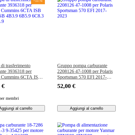
-11%
di trasferimento
Gruppo pompa carburante
ante 3936318 per
2208126 47-1008 per Polaris
e Cummins 6CTA ISB
Sportsman 570 EFI 2017-
SB 4B3.9 6B5.9 6C8.3
2023
 €
52,00 €
.9
per membri
Aggiungi al carrello
Aggiungi al carrello