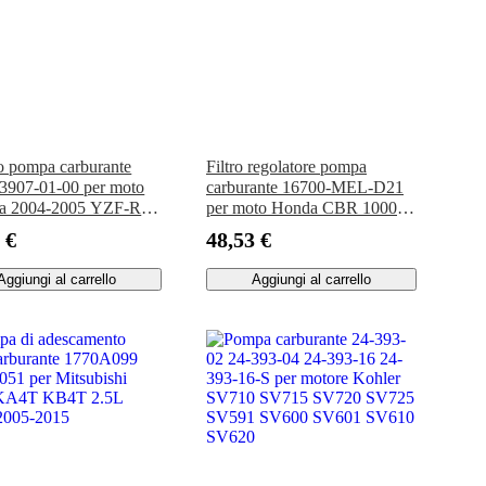
 pompa carburante
Filtro regolatore pompa
907-01-00 per moto
carburante 16700-MEL-D21
a 2004-2005 YZF-R1
per moto Honda CBR 1000
2009 YFZ-R6S 2006
RR 2006-2007
 €
48,53 €
Aggiungi al carrello
Aggiungi al carrello