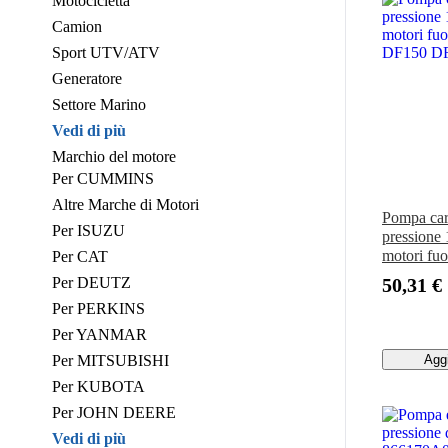
Motocicletta
Camion
Sport UTV/ATV
Generatore
Settore Marino
Vedi di più
Marchio del motore
Per CUMMINS
Altre Marche di Motori
Pompa car
Per ISUZU
pressione
motori fu
Per CAT
DF150 D
Per DEUTZ
50,31 €
Per PERKINS
Per YANMAR
Per MITSUBISHI
Aggi
Per KUBOTA
Per JOHN DEERE
Vedi di più