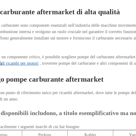
arburante aftermarket di alta qualità
carburante sono componenti essenziali nell'industria delle macchine movimento 
ombustione interna e svolgono un ruolo cruciale nel garantire il corretto funzi
Sono generalmente installate sul motore e forniscono il carburante necessario a
.
 un componente critico, è possibile scegliere pompe del carburante aftermarket di
a
ù
di ricambi per motori
, troverete pompe del carburante e altri componenti di a
go pompe carburante aftermarket
 un punto di riferimento unico per ricambi aftermarket, dove tutte le pompe del 
di un anno.
disponibili includono, a titolo esemplificativo ma n
facilmente i seguenti marchi di cui hai bisogno
mins
Perkins
Kohler
Yan