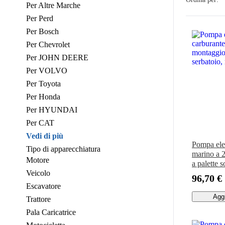
Per Altre Marche
Per Perd
Per Bosch
Per Chevrolet
Per JOHN DEERE
Per VOLVO
Per Toyota
Per Honda
Per HYUNDAI
Per CAT
Vedi di più
Pompa elet
Tipo di apparecchiatura
marino a 
Motore
a palette s
Veicolo
modello 
96,70 €
Escavatore
Aggi
Trattore
Pala Caricatrice