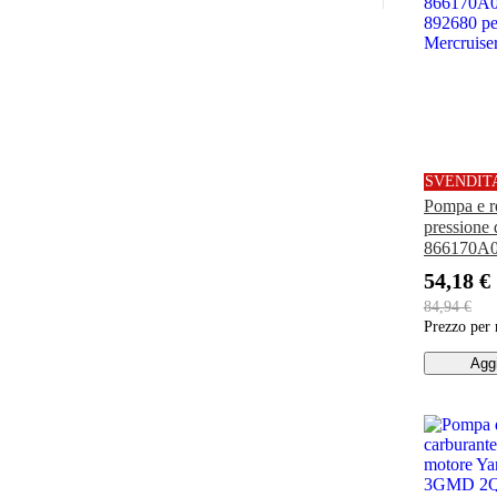
SVENDIT
Pompa e re
pressione 
866170A0
892680 pe
54,18 €
Mercruis
84,94 €
Prezzo per
Aggi