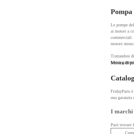
Pompa c
Le pompe del 
ai motori a c
commerciali. 
motore stesso
Trattandosi di
nostra gamm
Mostra di pi
Catalo
FridayParts è
una garanzia 
I marchi 
Puoi trovare 
Cum