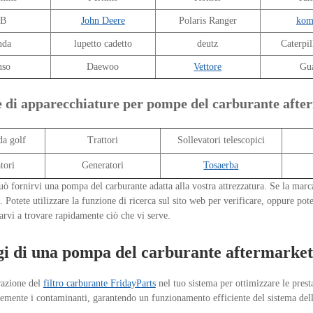
CB
John Deere
Polaris Ranger
kom
nda
lupetto cadetto
deutz
Caterpi
nso
Daewoo
Vettore
Gu
e di apparecchiature per pompe del carburante afte
da golf
Trattori
Sollevatori telescopici
tori
Generatori
Tosaerba
ò fornirvi una pompa del carburante adatta alla vostra attrezzatura. Se la marca
 Potete utilizzare la funzione di ricerca sul sito web per verificare, oppure pot
arvi a trovare rapidamente ciò che vi serve.
i di una pompa del carburante aftermarket 
grazione del
filtro carburante FridayParts
nel tuo sistema per ottimizzare le prest
cemente i contaminanti, garantendo un funzionamento efficiente del sistema del