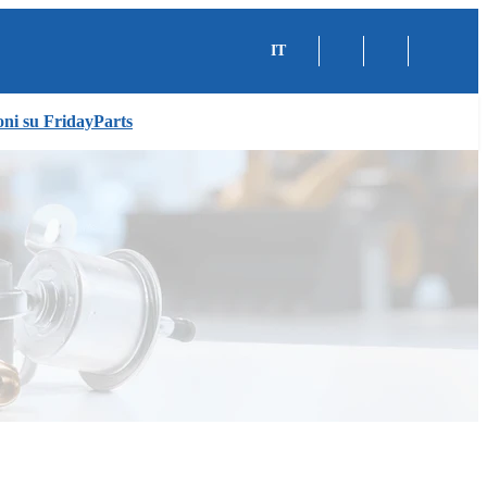
IT
oni su FridayParts