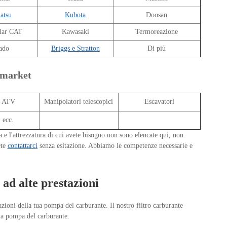
atsu
Kubota
Doosan
llar CAT
Kawasaki
Termoreazione
ado
Briggs e Stratton
Di più
rmarket
ATV
Manipolatori telescopici
Escavatori
ecc.
 e l'attrezzatura di cui avete bisogno non sono elencate qui, non
ete
contattarci
senza esitazione. Abbiamo le competenze necessarie e
ad alte prestazioni
azioni della tua pompa del carburante. Il nostro filtro carburante
la pompa del carburante.