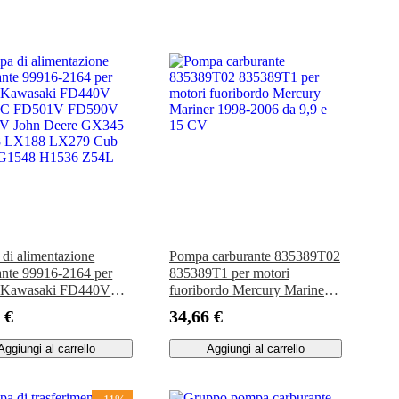
di alimentazione
Pompa carburante 835389T02
ante 99916-2164 per
835389T1 per motori
i Kawasaki FD440V
fuoribordo Mercury Mariner
C FD501V FD590V
1998-2006 da 9,9 e 15 CV
 €
34,66 €
V John Deere GX345
 LX188 LX279 Cub
Aggiungi al carrello
Aggiungi al carrello
 G1548 H1536 Z54L