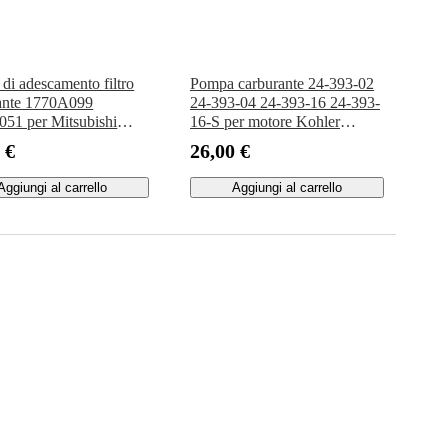
di adescamento filtro
Pompa carburante 24-393-02
ante 1770A099
24-393-04 24-393-16 24-393-
51 per Mitsubishi
16-S per motore Kohler
KA4T KB4T 2.5L
SV710 SV715 SV720 SV725
 €
26,00 €
2005-2015
SV591 SV600 SV601 SV610
SV620
Aggiungi al carrello
Aggiungi al carrello