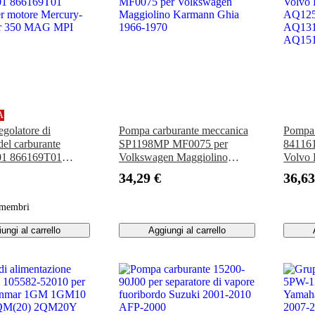
A
golatore di
Pompa carburante meccanica
Pompa 
del carburante
SP1198MP MF0075 per
841161
1 866169T01
Volkswagen Maggiolino
Volvo
r motore Mercury-
Karmann Ghia 1966-1970
AQ12
34,29 €
36,63
er 350 MAG MPI
AQ13
AQ15
 membri
ungi al carrello
Aggiungi al carrello