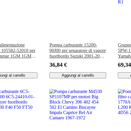
alimentazione
Pompa carburante 15200-
Gruppo
e 105582-52010 per
90J00 per separatore di vapore
5PW-13
anmar 1GM 1GM10
fuoribordo Suzuki 2001-2010
Yamah
M(20) 2QM20Y
AFP-2000
2007-
36,84 €
69,34
R1
ungi al carrello
Aggiungi al carrello