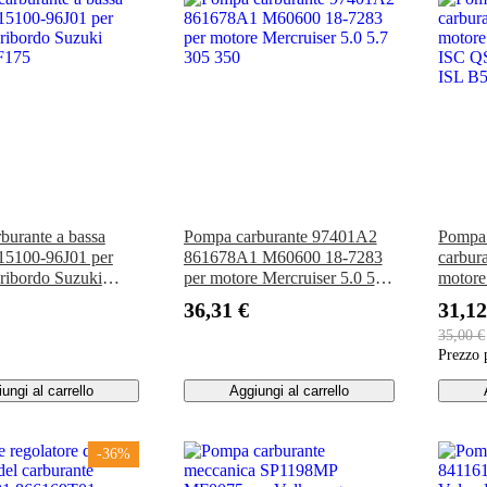
burante a bassa
Pompa carburante 97401A2
Pompa 
 15100-96J01 per
861678A1 M60600 18-7283
carbur
oribordo Suzuki
per motore Mercruiser 5.0 5.7
motor
F175
305 350
ISC Q
36,31 €
31,12
ISL B5
35,00 €
Prezzo 
ungi al carrello
Aggiungi al carrello
-36%