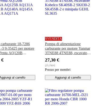
SVENDITA
carburante 18-7286
Pompa di alimentazione
-3 9-35425 per motore
carburante per motore Yanmar
 Penta AQ120B
3TNE88 4TNE88, escavatore
5A AQ125B AQ131A
Kobelco SK40SR-2 SK030-2
 €
27,30 €
1B AQ140A AQ145A
SK45SR-2 e minipala GEHL
27,74 €
1A AQ171A
SL3635
Prezzo per membri
Aggiungi al carrello
Aggiungi al carrello